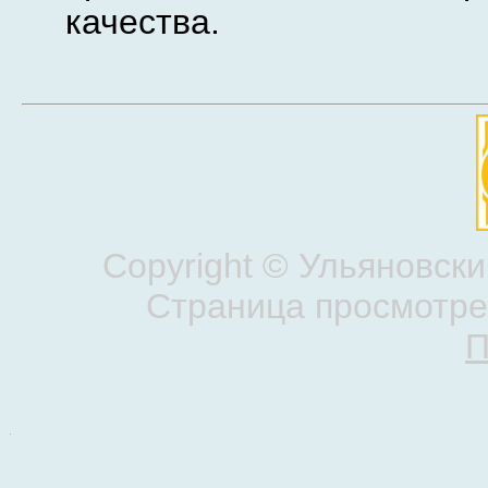
качества.
Copyright ©
Ульяновски
Страница просмотрен
П